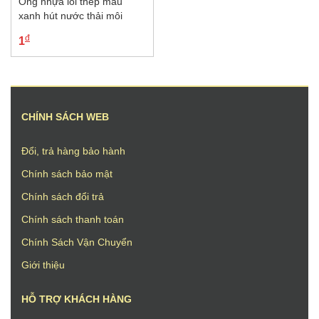
Ống nhựa lõi thép màu
xanh hút nước thải môi
trường
đ
1
CHÍNH SÁCH WEB
Đổi, trả hàng bảo hành
Chính sách bảo mật
Chính sách đổi trả
Chính sách thanh toán
Chính Sách Vận Chuyển
Giới thiệu
HỖ TRỢ KHÁCH HÀNG