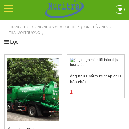
TRANG CHỦ
ỐNG NHỰA MỀM LÕI THÉP
ỐNG DẪN NƯỚC
/
/
THẢI MÔI TRƯỜNG
/
Lọc
ống nhựa mềm lõi thép chịu
hóa chất
đ
1