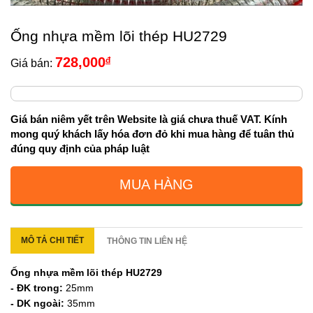
Ống nhựa mềm lõi thép HU2729
728,000
đ
Giá bán:
Giá bán niêm yết trên Website là giá chưa thuế VAT. Kính
mong quý khách lấy hóa đơn đỏ khi mua hàng để tuân thủ
đúng quy định của pháp luật
MUA HÀNG
MÔ TẢ CHI TIẾT
THÔNG TIN LIÊN HỆ
Ống nhựa mềm lõi thép HU2729
- ĐK trong:
25mm
- DK ngoài:
35mm