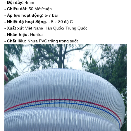
- Đội dầy:
4mm
- Chiều dài:
50 Mét/cuận
- Áp lực hoạt động:
5-7 bar
- Nhiệt độ hoạt động:
- 5 ÷ 80 độ C
- Xuất xứ:
Việt Nam/ Hàn Quốc/ Trung Quốc
- Nhãn hiệu:
Huritra
- Chất liệu:
Nhựa PVC trắng trong suốt