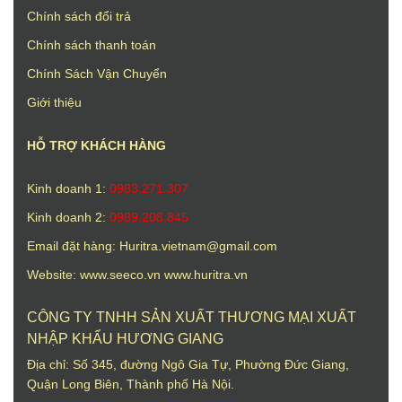
Chính sách đổi trả
Chính sách thanh toán
Chính Sách Vận Chuyển
Giới thiệu
HỖ TRỢ KHÁCH HÀNG
Kinh doanh 1:
0983.271.307
Kinh doanh 2:
0989.208.845
Email đặt hàng:
Huritra.vietnam@gmail.com
Website:
www.seeco.vn
www.huritra.vn
CÔNG TY TNHH SẢN XUẤT THƯƠNG MẠI XUẤT
NHẬP KHẨU HƯƠNG GIANG
Địa chỉ: Số 345, đường Ngô Gia Tự, Phường Đức Giang,
Quận Long Biên, Thành phố Hà Nội.